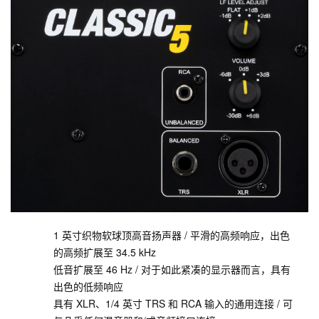
1 英寸织物软球顶高音扬声器 / 平滑的高频响应，出色
的高频扩展至 34.5 kHz
低音扩展至 46 Hz / 对于如此紧凑的显示器而言，具有
出色的低频响应
具有 XLR、1/4 英寸 TRS 和 RCA 输入的通用连接 / 可