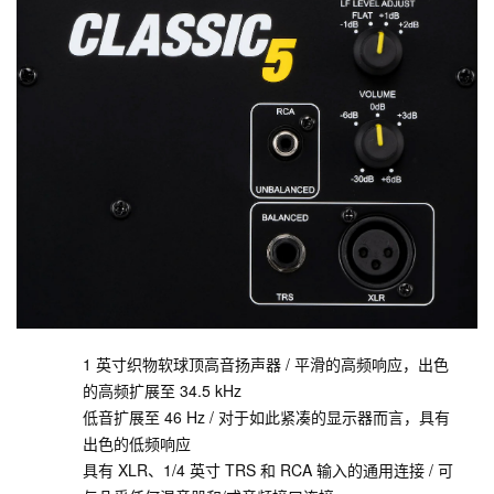
1 英寸织物软球顶高音扬声器 / 平滑的高频响应，出色
的高频扩展至 34.5 kHz
低音扩展至 46 Hz / 对于如此紧凑的显示器而言，具有
出色的低频响应
具有 XLR、1/4 英寸 TRS 和 RCA 输入的通用连接 / 可