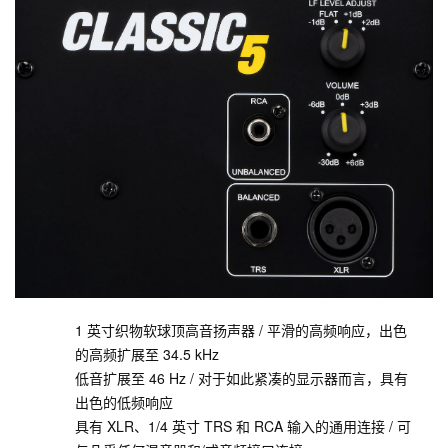
1 英寸织物软球顶高音扬声器 / 平滑的高频响应，出色
的高频扩展至 34.5 kHz
低音扩展至 46 Hz / 对于如此紧凑的显示器而言，具有
出色的低频响应
具有 XLR、1/4 英寸 TRS 和 RCA 输入的通用连接 / 可