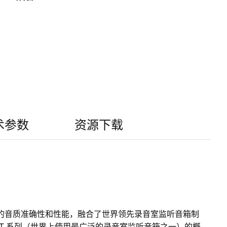
术参数
资源下载
K 一贯的音质准确性和性能，融合了世界领先录音室监听音箱制
ROKIT 系列（世界上使用最广泛的录音室监听音箱之一）的概