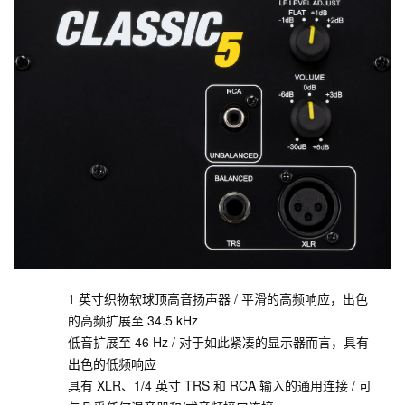
1 英寸织物软球顶高音扬声器 / 平滑的高频响应，出色
的高频扩展至 34.5 kHz
低音扩展至 46 Hz / 对于如此紧凑的显示器而言，具有
出色的低频响应
具有 XLR、1/4 英寸 TRS 和 RCA 输入的通用连接 / 可