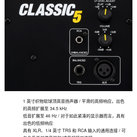
1 英寸织物软球顶高音扬声器 / 平滑的高频响应，出色
的高频扩展至 34.5 kHz
低音扩展至 46 Hz / 对于如此紧凑的显示器而言，具有
出色的低频响应
具有 XLR、1/4 英寸 TRS 和 RCA 输入的通用连接 / 可