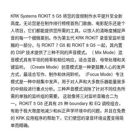
KRK Systems ROKIT 5 G5 将您的音频制作水平提升至全新
高度。无论您是在制作排行榜榜首热门歌曲、电影配乐还是个
人项目，它们都能提供您所需的工具，以惊人的清晰度捕捉声
音的每一个细微差别。作为第五代 KRK ROKIT 录音室监听音
箱的一部分，与 ROKIT 7 G5 和 ROKIT 8 G5 一起，其内置
的 DSP 技术提供了三种不同的声音模式。（ Mix Mode）混
音模式具有平坦的频率和相位响应，适合混音、母带处理和关
键监听。（Create Mode）创意模式是一种更鼓舞人心的发声
方式，最适合写作、制作和休闲聆听。（Focus Mode）专注
模式是一种中频集中发声，用于对人声和大多数乐器能量居多
的中频段进行重点分析。三种声音模式消除了针对不同任务所
需的单独的监听组的需要。 这就像将三对监听音箱合二为
一。ROKIT 5 G5 还具有 25 种 boundary 和 EQ 调校组合，
有助于极大限度地减少和纠正声学环境中的问题，并且在免费
的 KRK 应用程序的帮助下，它们使您的录音环境设置变得简
单而精确。