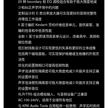
25 种 boundary 和 EQ 调校组合有助于极大限度地减
少和纠正声学环境中的问题
定制设计的 D 类功率放大器可实现更好的音频完整性
并降低工作温度
5 英寸编织 Kevlar® 芳纶纤维低音单元，提供紧密、准
确的低音和中低音性能
全新 1 英寸丝质球顶高音单元设计，改善高中、高频和
相位性能
低衍射挡板设计可实现更低的失真和更好的立体成像
包括两个磁吸面板，可实现保护格栅或无格栅的外观灵
活性
优化的前置倒相口可提高低频性能
声学泡沫楔形隔离垫可极大限度地减少共振并支持正确
的设置听音位
声学泡沫楔形隔离垫可极大限度地减少共振并支持正确
的设置听音位
XLR/TRS 组合模拟输入，与音频设备广泛兼容
AC 100-240V，适用于全球所有地区
与 KRK Audio Tools 应用程序一起使用：声学实时房间