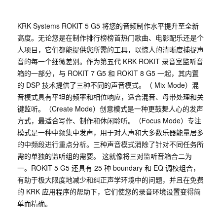
KRK Systems ROKIT 5 G5 将您的音频制作水平提升至全新
高度。无论您是在制作排行榜榜首热门歌曲、电影配乐还是个
人项目，它们都能提供您所需的工具，以惊人的清晰度捕捉声
音的每一个细微差别。作为第五代 KRK ROKIT 录音室监听音
箱的一部分，与 ROKIT 7 G5 和 ROKIT 8 G5 一起，其内置
的 DSP 技术提供了三种不同的声音模式。（ Mix Mode）混
音模式具有平坦的频率和相位响应，适合混音、母带处理和关
键监听。（Create Mode）创意模式是一种更鼓舞人心的发声
方式，最适合写作、制作和休闲聆听。（Focus Mode）专注
模式是一种中频集中发声，用于对人声和大多数乐器能量居多
的中频段进行重点分析。三种声音模式消除了针对不同任务所
需的单独的监听组的需要。 这就像将三对监听音箱合二为
一。ROKIT 5 G5 还具有 25 种 boundary 和 EQ 调校组合，
有助于极大限度地减少和纠正声学环境中的问题，并且在免费
的 KRK 应用程序的帮助下，它们使您的录音环境设置变得简
单而精确。