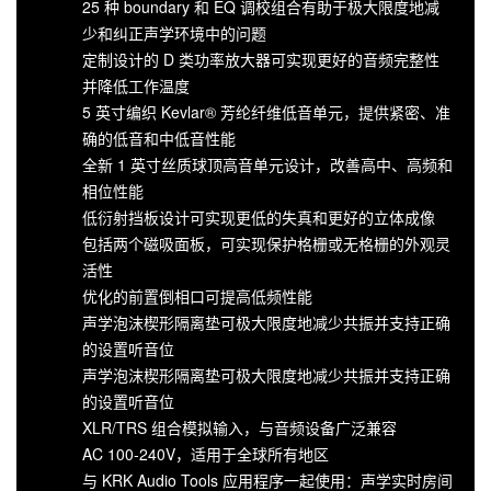
25 种 boundary 和 EQ 调校组合有助于极大限度地减
少和纠正声学环境中的问题
定制设计的 D 类功率放大器可实现更好的音频完整性
并降低工作温度
5 英寸编织 Kevlar® 芳纶纤维低音单元，提供紧密、准
确的低音和中低音性能
全新 1 英寸丝质球顶高音单元设计，改善高中、高频和
相位性能
低衍射挡板设计可实现更低的失真和更好的立体成像
包括两个磁吸面板，可实现保护格栅或无格栅的外观灵
活性
优化的前置倒相口可提高低频性能
声学泡沫楔形隔离垫可极大限度地减少共振并支持正确
的设置听音位
声学泡沫楔形隔离垫可极大限度地减少共振并支持正确
的设置听音位
XLR/TRS 组合模拟输入，与音频设备广泛兼容
AC 100-240V，适用于全球所有地区
与 KRK Audio Tools 应用程序一起使用：声学实时房间