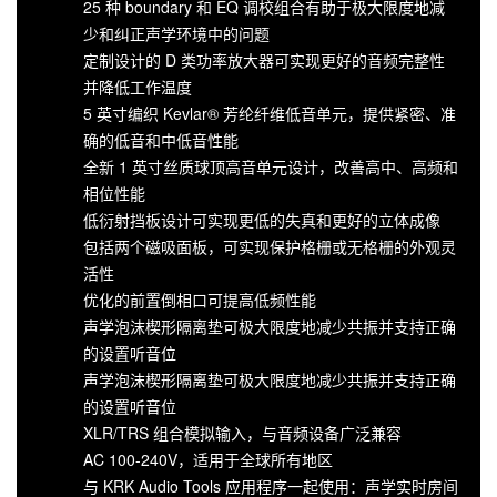
25 种 boundary 和 EQ 调校组合有助于极大限度地减
少和纠正声学环境中的问题
定制设计的 D 类功率放大器可实现更好的音频完整性
并降低工作温度
5 英寸编织 Kevlar® 芳纶纤维低音单元，提供紧密、准
确的低音和中低音性能
全新 1 英寸丝质球顶高音单元设计，改善高中、高频和
相位性能
低衍射挡板设计可实现更低的失真和更好的立体成像
包括两个磁吸面板，可实现保护格栅或无格栅的外观灵
活性
优化的前置倒相口可提高低频性能
声学泡沫楔形隔离垫可极大限度地减少共振并支持正确
的设置听音位
声学泡沫楔形隔离垫可极大限度地减少共振并支持正确
的设置听音位
XLR/TRS 组合模拟输入，与音频设备广泛兼容
AC 100-240V，适用于全球所有地区
与 KRK Audio Tools 应用程序一起使用：声学实时房间