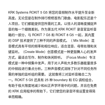
KRK Systems ROKIT 5 G5 将您的音频制作水平提升至全新
高度。无论您是在制作排行榜榜首热门歌曲、电影配乐还是个
人项目，它们都能提供您所需的工具，以惊人的清晰度捕捉声
音的每一个细微差别。作为第五代 KRK ROKIT 录音室监听音
箱的一部分，与 ROKIT 7 G5 和 ROKIT 8 G5 一起，其内置
的 DSP 技术提供了三种不同的声音模式。（ Mix Mode）混
音模式具有平坦的频率和相位响应，适合混音、母带处理和关
键监听。（Create Mode）创意模式是一种更鼓舞人心的发声
方式，最适合写作、制作和休闲聆听。（Focus Mode）专注
模式是一种中频集中发声，用于对人声和大多数乐器能量居多
的中频段进行重点分析。三种声音模式消除了针对不同任务所
需的单独的监听组的需要。 这就像将三对监听音箱合二为
一。ROKIT 5 G5 还具有 25 种 boundary 和 EQ 调校组合，
有助于极大限度地减少和纠正声学环境中的问题，并且在免费
的 KRK 应用程序的帮助下，它们使您的录音环境设置变得简
单而精确。