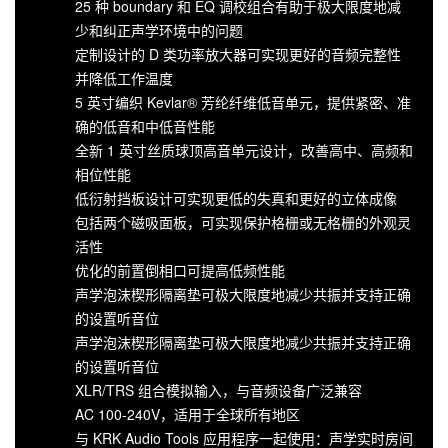
25 种 boundary 和 EQ 调校组合有助于极大限度地减
少和纠正声学环境中的问题
定制设计的 D 类功率放大器可实现更好的音频完整性
并降低工作温度
5 英寸编织 Kevlar® 芳纶纤维低音单元，提供紧密、准
确的低音和中低音性能
全新 1 英寸丝质球顶高音单元设计，改善高中、高频和
相位性能
低衍射挡板设计可实现更低的失真和更好的立体成像
包括两个磁吸面板，可实现保护格栅或无格栅的外观灵
活性
优化的前置倒相口可提高低频性能
声学泡沫楔形隔离垫可极大限度地减少共振并支持正确
的设置听音位
声学泡沫楔形隔离垫可极大限度地减少共振并支持正确
的设置听音位
XLR/TRS 组合模拟输入，与音频设备广泛兼容
AC 100-240V，适用于全球所有地区
与 KRK Audio Tools 应用程序一起使用：声学实时房间