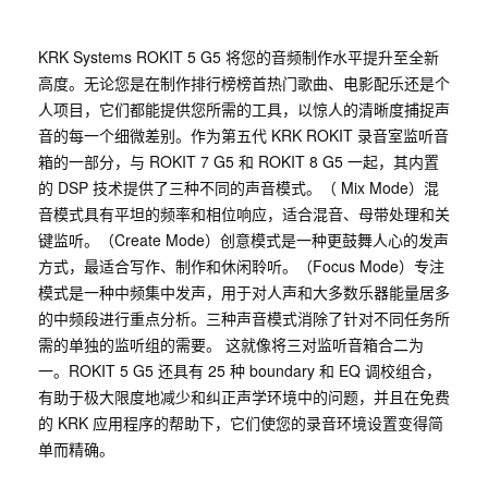
KRK Systems ROKIT 5 G5 将您的音频制作水平提升至全新
高度。无论您是在制作排行榜榜首热门歌曲、电影配乐还是个
人项目，它们都能提供您所需的工具，以惊人的清晰度捕捉声
音的每一个细微差别。作为第五代 KRK ROKIT 录音室监听音
箱的一部分，与 ROKIT 7 G5 和 ROKIT 8 G5 一起，其内置
的 DSP 技术提供了三种不同的声音模式。（ Mix Mode）混
音模式具有平坦的频率和相位响应，适合混音、母带处理和关
键监听。（Create Mode）创意模式是一种更鼓舞人心的发声
方式，最适合写作、制作和休闲聆听。（Focus Mode）专注
模式是一种中频集中发声，用于对人声和大多数乐器能量居多
的中频段进行重点分析。三种声音模式消除了针对不同任务所
需的单独的监听组的需要。 这就像将三对监听音箱合二为
一。ROKIT 5 G5 还具有 25 种 boundary 和 EQ 调校组合，
有助于极大限度地减少和纠正声学环境中的问题，并且在免费
的 KRK 应用程序的帮助下，它们使您的录音环境设置变得简
单而精确。