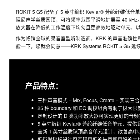
ROKIT 5 G5 配备了 5 英寸编织 Kevlar® 芳
阻尼声学丝质圆顶，可将频率范围平滑地扩展至 40 kH
放大器在降低的工作温度下均匀且更高效地驱动单元，
作为畅销全球的录音室监听制造商，KRK 的声音准确性
验一下，您就会同意——KRK Systems ROKIT 5 G
产品特点：
三种声音模式 – Mix, Focus, Create – 实
25 种 boundary 和 EQ 调校组合有助
定制设计的 D 类功率放大器可实现更好的音
5 英寸编织 Kevlar® 芳纶纤维低音单元，
全新 1 英寸丝质球顶高音单元设计，改善高
低衍射挡板设计可实现更低的失真和更好的立