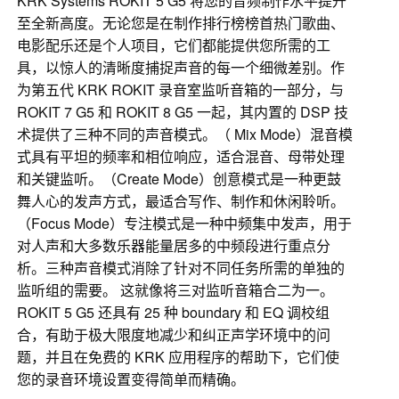
KRK Systems ROKIT 5 G5 将您的音频制作水平提升
至全新高度。无论您是在制作排行榜榜首热门歌曲、
电影配乐还是个人项目，它们都能提供您所需的工
具，以惊人的清晰度捕捉声音的每一个细微差别。作
为第五代 KRK ROKIT 录音室监听音箱的一部分，与
ROKIT 7 G5 和 ROKIT 8 G5 一起，其内置的 DSP 技
术提供了三种不同的声音模式。（ Mix Mode）混音模
式具有平坦的频率和相位响应，适合混音、母带处理
和关键监听。（Create Mode）创意模式是一种更鼓
舞人心的发声方式，最适合写作、制作和休闲聆听。
（Focus Mode）专注模式是一种中频集中发声，用于
对人声和大多数乐器能量居多的中频段进行重点分
析。三种声音模式消除了针对不同任务所需的单独的
监听组的需要。 这就像将三对监听音箱合二为一。
ROKIT 5 G5 还具有 25 种 boundary 和 EQ 调校组
合，有助于极大限度地减少和纠正声学环境中的问
题，并且在免费的 KRK 应用程序的帮助下，它们使
您的录音环境设置变得简单而精确。