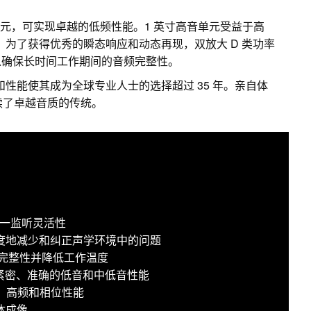
纶纤维低音单元，可实现卓越的低频性能。1 英寸高音单元受益于高
z。为了获得优秀的瞬态响应和动态再现，双放大 D 类功率
以确保长时间工作期间的音频完整性。
和性能使其成为全球专业人士的选择超过 35 年。亲自体
5 延续了卓越音质的传统。
现三合一监听灵活性
于极大限度地减少和纠正声学环境中的问题
频完整性并降低工作温度
提供紧密、准确的低音和中低音性能
中、高频和相位性能
体成像