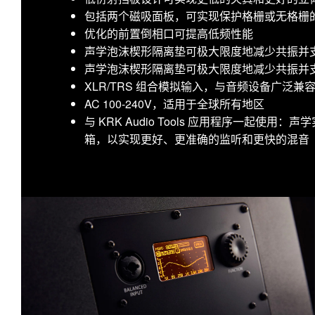
包括两个磁吸面板，可实现保护格栅或无格栅
优化的前置倒相口可提高低频性能
声学泡沫楔形隔离垫可极大限度地减少共振并
声学泡沫楔形隔离垫可极大限度地减少共振并
XLR/TRS 组合模拟输入，与音频设备广泛兼
AC 100-240V，适用于全球所有地区
与 KRK Audio Tools 应用程序一起使
箱，以实现更好、更准确的监听和更快的混音