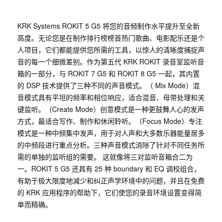
KRK Systems ROKIT 5 G5 将您的音频制作水平提升至全新
高度。无论您是在制作排行榜榜首热门歌曲、电影配乐还是个
人项目，它们都能提供您所需的工具，以惊人的清晰度捕捉声
音的每一个细微差别。作为第五代 KRK ROKIT 录音室监听音
箱的一部分，与 ROKIT 7 G5 和 ROKIT 8 G5 一起，其内置
的 DSP 技术提供了三种不同的声音模式。（ Mix Mode）混
音模式具有平坦的频率和相位响应，适合混音、母带处理和关
键监听。（Create Mode）创意模式是一种更鼓舞人心的发声
方式，最适合写作、制作和休闲聆听。（Focus Mode）专注
模式是一种中频集中发声，用于对人声和大多数乐器能量居多
的中频段进行重点分析。三种声音模式消除了针对不同任务所
需的单独的监听组的需要。 这就像将三对监听音箱合二为
一。ROKIT 5 G5 还具有 25 种 boundary 和 EQ 调校组合，
有助于极大限度地减少和纠正声学环境中的问题，并且在免费
的 KRK 应用程序的帮助下，它们使您的录音环境设置变得简
单而精确。