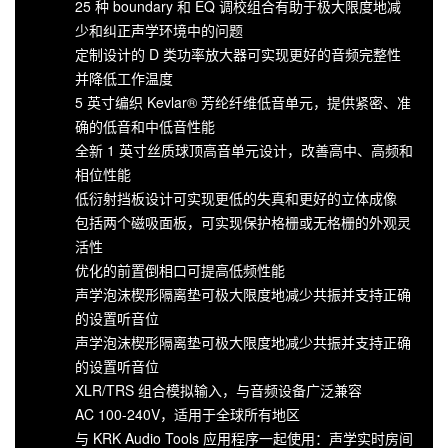
25 种 boundary 和 EQ 调校组合有助于极大限度地减
少和纠正声学环境中的问题
定制设计的 D 类功率放大器可实现更好的音频完整性
并降低工作温度
5 英寸编织 Kevlar® 芳纶纤维低音单元，提供紧密、准
确的低音和中低音性能
全新 1 英寸丝质球顶高音单元设计，改善高中、高频和
相位性能
低衍射挡板设计可实现更低的失真和更好的立体成像
包括两个磁吸面板，可实现保护格栅或无格栅的外观灵
活性
优化的前置倒相口可提高低频性能
声学泡沫楔形隔离垫可极大限度地减少共振并支持正确
的设置听音位
声学泡沫楔形隔离垫可极大限度地减少共振并支持正确
的设置听音位
XLR/TRS 组合模拟输入，与音频设备广泛兼容
AC 100-240V，适用于全球所有地区
与 KRK Audio Tools 应用程序一起使用：声学实时房间