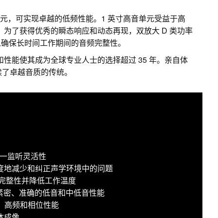
纶纤维低音单元，可实现卓越的低频性能。1 英寸高音单元受益于高
z。为了获得优秀的瞬态响应和动态再现，双放大 D 类功率
以确保长时间工作期间的音频完整性。
和性能使其成为全球专业人士的选择超过 35 年。亲自体
5 延续了卓越音质的传统。
现三合一监听灵活性
于极大限度地减少和纠正声学环境中的问题
频完整性并降低工作温度
提供紧密、准确的低音和中低音性能
中、高频和相位性能
体成像