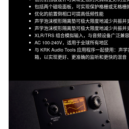
包括两个磁吸面板，可实现保护格栅或无格栅
优化的前置倒相口可提高低频性能
声学泡沫楔形隔离垫可极大限度地减少共振并
声学泡沫楔形隔离垫可极大限度地减少共振并
XLR/TRS 组合模拟输入，与音频设备广泛兼
AC 100-240V，适用于全球所有地区
与 KRK Audio Tools 应用程序一起使
箱，以实现更好、更准确的监听和更快的混音