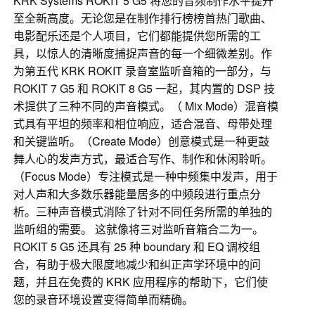
KRK Systems ROKIT 5 G5 将您的音频制作水平提升
至全新高度。无论您是在制作排行榜榜首热门歌曲、
电影配乐还是个人项目，它们都能提供您所需的工
具，以惊人的清晰度捕捉声音的每一个细微差别。作
为第五代 KRK ROKIT 录音室监听音箱的一部分，与
ROKIT 7 G5 和 ROKIT 8 G5 一起，其内置的 DSP 技
术提供了三种不同的声音模式。（ Mix Mode）混音模
式具有平坦的频率和相位响应，适合混音、母带处理
和关键监听。（Create Mode）创意模式是一种更鼓
舞人心的发声方式，最适合写作、制作和休闲聆听。
（Focus Mode）专注模式是一种中频集中发声，用于
对人声和大多数乐器能量居多的中频段进行重点分
析。三种声音模式消除了针对不同任务所需的单独的
监听组的需要。 这就像将三对监听音箱合二为一。
ROKIT 5 G5 还具有 25 种 boundary 和 EQ 调校组
合，有助于极大限度地减少和纠正声学环境中的问
题，并且在免费的 KRK 应用程序的帮助下，它们使
您的录音环境设置变得简单而精确。