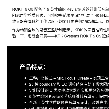
ROKIT 5 G5 配备了 5 英寸编织 Kevlar® 芳
阻尼声学丝质圆顶，可将频率范围平滑地扩展至 40 kH
放大器在降低的工作温度下均匀且更高效地驱动单元，
作为畅销全球的录音室监听制造商，KRK 的声音准确性
验一下，您就会同意——KRK Systems ROKIT 5 G
产品特点：
三种声音模式 – Mix, Focus, Create – 实
25 种 boundary 和 EQ 调校组合有助
定制设计的 D 类功率放大器可实现更好的音
5 英寸编织 Kevlar® 芳纶纤维低音单元，
全新 1 英寸丝质球顶高音单元设计，改善高
低衍射挡板设计可实现更低的失真和更好的立