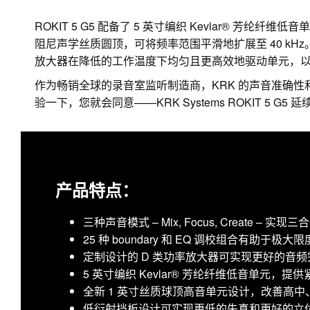
ROKIT 5 G5 配备了 5 英寸编织 Kevlar® 芳
阻尼声学丝质圆顶，可将频率范围平滑地扩展至 40 kH
放大器在降低的工作温度下均匀且更高效地驱动单元，
作为畅销全球的录音室监听制造商，KRK 的声音准确性
验一下，您就会同意——KRK Systems ROKIT 5 G
产品特点：
三种声音模式 – Mix, Focus, Create – 实
25 种 boundary 和 EQ 调校组合有助
定制设计的 D 类功率放大器可实现更好的音
5 英寸编织 Kevlar® 芳纶纤维低音单元，
全新 1 英寸丝质球顶高音单元设计，改善高
低衍射挡板设计可实现更低的失真和更好的立