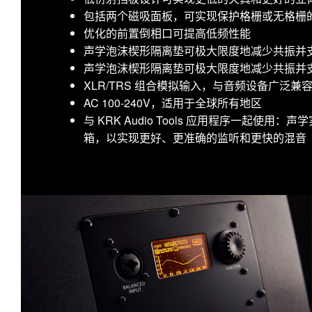
包括两个磁吸面板，可实现保护格栅或无格栅
优化的前置倒相口可提高低频性能
声学泡沫楔形隔离垫可极大限度地减少共振并
声学泡沫楔形隔离垫可极大限度地减少共振并
XLR/TRS 组合模拟输入，与音频设备广泛兼
AC 100-240V，适用于全球所有地区
与 KRK Audio Tools 应用程序一起使
箱，以实现更好、更准确的监听和更快的混音