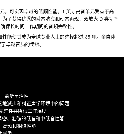
纶纤维低音单元，可实现卓越的低频性能。1 英寸高音单元受益于高
z。为了获得优秀的瞬态响应和动态再现，双放大 D 类功率
以确保长时间工作期间的音频完整性。
和性能使其成为全球专业人士的选择超过 35 年。亲自体
5 延续了卓越音质的传统。
现三合一监听灵活性
于极大限度地减少和纠正声学环境中的问题
频完整性并降低工作温度
提供紧密、准确的低音和中低音性能
中、高频和相位性能
体成像