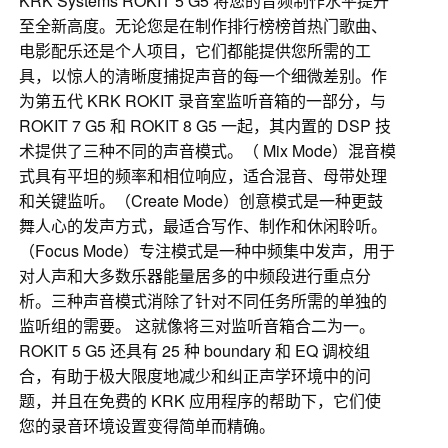
KRK Systems ROKIT 5 G5 将您的音频制作水平提升
至全新高度。无论您是在制作排行榜榜首热门歌曲、
电影配乐还是个人项目，它们都能提供您所需的工
具，以惊人的清晰度捕捉声音的每一个细微差别。作
为第五代 KRK ROKIT 录音室监听音箱的一部分，与
ROKIT 7 G5 和 ROKIT 8 G5 一起，其内置的 DSP 技
术提供了三种不同的声音模式。（ Mix Mode）混音模
式具有平坦的频率和相位响应，适合混音、母带处理
和关键监听。（Create Mode）创意模式是一种更鼓
舞人心的发声方式，最适合写作、制作和休闲聆听。
（Focus Mode）专注模式是一种中频集中发声，用于
对人声和大多数乐器能量居多的中频段进行重点分
析。三种声音模式消除了针对不同任务所需的单独的
监听组的需要。 这就像将三对监听音箱合二为一。
ROKIT 5 G5 还具有 25 种 boundary 和 EQ 调校组
合，有助于极大限度地减少和纠正声学环境中的问
题，并且在免费的 KRK 应用程序的帮助下，它们使
您的录音环境设置变得简单而精确。