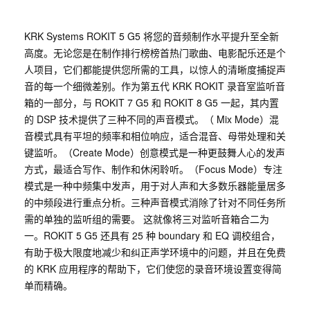
KRK Systems ROKIT 5 G5 将您的音频制作水平提升至全新
高度。无论您是在制作排行榜榜首热门歌曲、电影配乐还是个
人项目，它们都能提供您所需的工具，以惊人的清晰度捕捉声
音的每一个细微差别。作为第五代 KRK ROKIT 录音室监听音
箱的一部分，与 ROKIT 7 G5 和 ROKIT 8 G5 一起，其内置
的 DSP 技术提供了三种不同的声音模式。（ Mix Mode）混
音模式具有平坦的频率和相位响应，适合混音、母带处理和关
键监听。（Create Mode）创意模式是一种更鼓舞人心的发声
方式，最适合写作、制作和休闲聆听。（Focus Mode）专注
模式是一种中频集中发声，用于对人声和大多数乐器能量居多
的中频段进行重点分析。三种声音模式消除了针对不同任务所
需的单独的监听组的需要。 这就像将三对监听音箱合二为
一。ROKIT 5 G5 还具有 25 种 boundary 和 EQ 调校组合，
有助于极大限度地减少和纠正声学环境中的问题，并且在免费
的 KRK 应用程序的帮助下，它们使您的录音环境设置变得简
单而精确。