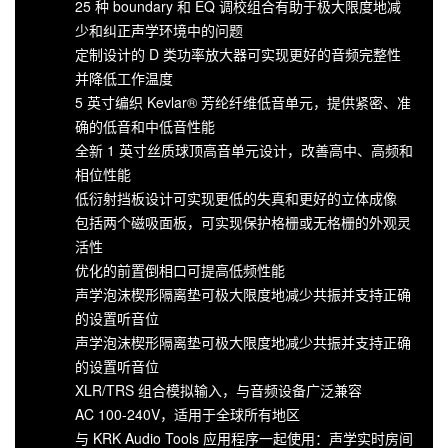
25 种 boundary 和 EQ 调校组合有助于极大限度地减
少和纠正声学环境中的问题
定制设计的 D 类功率放大器可实现更好的音频完整性
并降低工作温度
5 英寸编织 Kevlar® 芳纶纤维低音单元，提供紧密、准
确的低音和中低音性能
全新 1 英寸丝质球顶高音单元设计，改善高中、高频和
相位性能
低衍射挡板设计可实现更低的失真和更好的立体成像
包括两个磁吸面板，可实现保护格栅或无格栅的外观灵
活性
优化的前置倒相口可提高低频性能
声学泡沫楔形隔离垫可极大限度地减少共振并支持正确
的设置听音位
声学泡沫楔形隔离垫可极大限度地减少共振并支持正确
的设置听音位
XLR/TRS 组合模拟输入，与音频设备广泛兼容
AC 100-240V，适用于全球所有地区
与 KRK Audio Tools 应用程序一起使用：声学实时房间