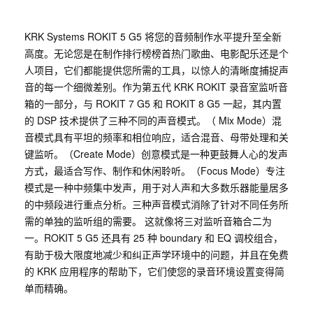
KRK Systems ROKIT 5 G5 将您的音频制作水平提升至全新
高度。无论您是在制作排行榜榜首热门歌曲、电影配乐还是个
人项目，它们都能提供您所需的工具，以惊人的清晰度捕捉声
音的每一个细微差别。作为第五代 KRK ROKIT 录音室监听音
箱的一部分，与 ROKIT 7 G5 和 ROKIT 8 G5 一起，其内置
的 DSP 技术提供了三种不同的声音模式。（ Mix Mode）混
音模式具有平坦的频率和相位响应，适合混音、母带处理和关
键监听。（Create Mode）创意模式是一种更鼓舞人心的发声
方式，最适合写作、制作和休闲聆听。（Focus Mode）专注
模式是一种中频集中发声，用于对人声和大多数乐器能量居多
的中频段进行重点分析。三种声音模式消除了针对不同任务所
需的单独的监听组的需要。 这就像将三对监听音箱合二为
一。ROKIT 5 G5 还具有 25 种 boundary 和 EQ 调校组合，
有助于极大限度地减少和纠正声学环境中的问题，并且在免费
的 KRK 应用程序的帮助下，它们使您的录音环境设置变得简
单而精确。