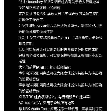
25 种 boundary 和 EQ 调校组合有助于极大限度地减
少和纠正声学环境中的问题
定制设计的 D 类功率放大器可实现更好的音频完整性
并降低工作温度
5 英寸编织 Kevlar® 芳纶纤维低音单元，提供紧密、准
确的低音和中低音性能
全新 1 英寸丝质球顶高音单元设计，改善高中、高频和
相位性能
低衍射挡板设计可实现更低的失真和更好的立体成像
包括两个磁吸面板，可实现保护格栅或无格栅的外观灵
活性
优化的前置倒相口可提高低频性能
声学泡沫楔形隔离垫可极大限度地减少共振并支持正确
的设置听音位
声学泡沫楔形隔离垫可极大限度地减少共振并支持正确
的设置听音位
XLR/TRS 组合模拟输入，与音频设备广泛兼容
AC 100-240V，适用于全球所有地区
与 KRK Audio Tools 应用程序一起使用：声学实时房间