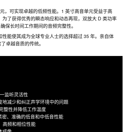
纶纤维低音单元，可实现卓越的低频性能。1 英寸高音单元受益于高
z。为了获得优秀的瞬态响应和动态再现，双放大 D 类功率
以确保长时间工作期间的音频完整性。
和性能使其成为全球专业人士的选择超过 35 年。亲自体
5 延续了卓越音质的传统。
现三合一监听灵活性
于极大限度地减少和纠正声学环境中的问题
频完整性并降低工作温度
提供紧密、准确的低音和中低音性能
中、高频和相位性能
体成像