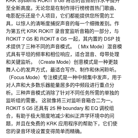
KRK Systems ROKIT 5 G5 将您的音频制作水平提升
至全新高度。无论您是在制作排行榜榜首热门歌曲、
电影配乐还是个人项目，它们都能提供您所需的工
具，以惊人的清晰度捕捉声音的每一个细微差别。作
为第五代 KRK ROKIT 录音室监听音箱的一部分，与
ROKIT 7 G5 和 ROKIT 8 G5 一起，其内置的 DSP 技
术提供了三种不同的声音模式。（ Mix Mode）混音模
式具有平坦的频率和相位响应，适合混音、母带处理
和关键监听。（Create Mode）创意模式是一种更鼓
舞人心的发声方式，最适合写作、制作和休闲聆听。
（Focus Mode）专注模式是一种中频集中发声，用于
对人声和大多数乐器能量居多的中频段进行重点分
析。三种声音模式消除了针对不同任务所需的单独的
监听组的需要。 这就像将三对监听音箱合二为一。
ROKIT 5 G5 还具有 25 种 boundary 和 EQ 调校组
合，有助于极大限度地减少和纠正声学环境中的问
题，并且在免费的 KRK 应用程序的帮助下，它们使
您的录音环境设置变得简单而精确。