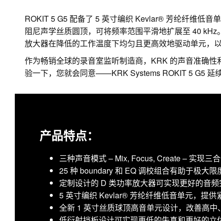
ROKIT 5 G5 配备了 5 英寸编织 Kevlar® 芳
阻尼声学丝质圆顶，可将频率范围平滑地扩展至 40 kH
放大器在降低的工作温度下均匀且更高效地驱动单元，
作为畅销全球的录音室监听制造商，KRK 的声音准确性
验一下，您就会同意——KRK Systems ROKIT 5 G
产品特点：
三种声音模式 – Mix, Focus, Create – 实
25 种 boundary 和 EQ 调校组合有助
定制设计的 D 类功率放大器可实现更好的音
5 英寸编织 Kevlar® 芳纶纤维低音单元，
全新 1 英寸丝质球顶高音单元设计，改善高
低衍射挡板设计可实现更低的失真和更好的立