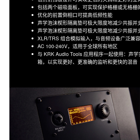
包括两个磁吸面板，可实现保护格栅或无格栅
优化的前置倒相口可提高低频性能
声学泡沫楔形隔离垫可极大限度地减少共振并
声学泡沫楔形隔离垫可极大限度地减少共振并
XLR/TRS 组合模拟输入，与音频设备广泛兼
AC 100-240V，适用于全球所有地区
与 KRK Audio Tools 应用程序一起使
箱，以实现更好、更准确的监听和更快的混音