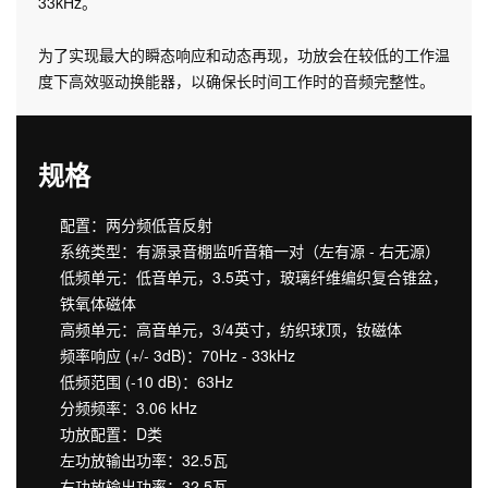
33kHz。
为了实现最大的瞬态响应和动态再现，功放会在较低的工作温
度下高效驱动换能器，以确保长时间工作时的音频完整性。
规格
配置：两分频低音反射
系统类型：有源录音棚监听音箱一对（左有源 - 右无源）
低频单元：低音单元，3.5英寸，玻璃纤维编织复合锥盆，
铁氧体磁体
高频单元：高音单元，3/4英寸，纺织球顶，钕磁体
频率响应 (+/- 3dB)：70Hz - 33kHz
低频范围 (-10 dB)：63Hz
分频频率：3.06 kHz
功放配置：D类
左功放输出功率：32.5瓦
右功放输出功率：32.5瓦