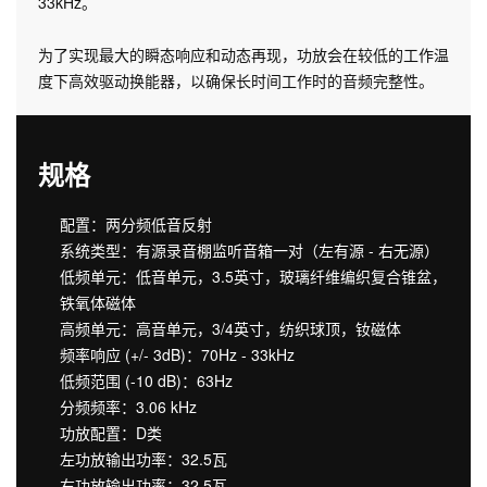
33kHz。
为了实现最大的瞬态响应和动态再现，功放会在较低的工作温
度下高效驱动换能器，以确保长时间工作时的音频完整性。
规格
配置：两分频低音反射
系统类型：有源录音棚监听音箱一对（左有源 - 右无源）
低频单元：低音单元，3.5英寸，玻璃纤维编织复合锥盆，
铁氧体磁体
高频单元：高音单元，3/4英寸，纺织球顶，钕磁体
频率响应 (+/- 3dB)：70Hz - 33kHz
低频范围 (-10 dB)：63Hz
分频频率：3.06 kHz
功放配置：D类
左功放输出功率：32.5瓦
右功放输出功率：32.5瓦