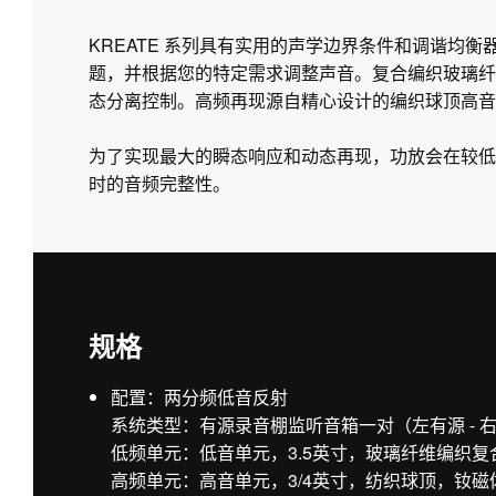
KREATE 系列具有实用的声学边界条件和调谐均
题，并根据您的特定需求调整声音。复合编织玻璃纤
态分离控制。高频再现源自精心设计的编织球顶高音单
为了实现最大的瞬态响应和动态再现，功放会在较低
时的音频完整性。
规格
配置：两分频低音反射
系统类型：有源录音棚监听音箱一对（左有源 - 
低频单元：低音单元，3.5英寸，玻璃纤维编织
高频单元：高音单元，3/4英寸，纺织球顶，钕磁