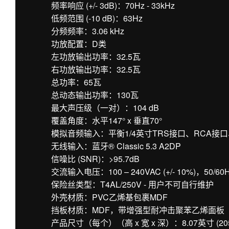
频率响应 (+/- 3dB)：70Hz - 33kHz
低频范围 (-10 dB)：63Hz
分频频率：3.06 kHz
功放配置：D类
左功放输出功率：32.5瓦
右功放输出功率：32.5瓦
总功率：65瓦
总动态输出功率：130瓦
最大声压级（一对）：104 dB
覆盖角度：水平147° x 垂直70°
模拟音频输入：平衡1/4英寸TRS接口、RCA接口
无线输入：蓝牙® Classic 5.3 A2DP
信噪比 (SNR)：>95.7dB
交流输入电压：100 – 240VAC (+/- 10%)，50/60
保险丝类型：T4AL/250V - 用户不可自行维护
外壳材质：PVC乙烯基包裹MDF
挡板材质：MDF，带增强型耐冲击聚苯乙烯面板
产品尺寸（每个）（高 x 宽 x 深）：8.07英寸 (205毫米)