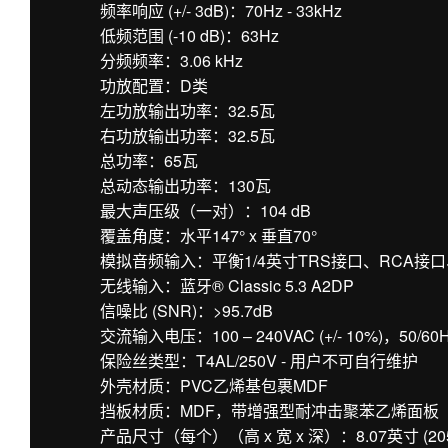
频率响应 (+/- 3dB)：70Hz - 33kHz
低频范围 (-10 dB)：63Hz
分频频率：3.06 kHz
功放配置：D类
左功放输出功率：32.5瓦
右功放输出功率：32.5瓦
总功率：65瓦
总动态输出功率：130瓦
最大声压级（一对）：104 dB
覆盖角度：水平147° x 垂直70°
模拟音频输入：平衡1/4英寸TRS接口、RCA接口
无线输入：蓝牙® Classic 5.3 A2DP
信噪比 (SNR)：>95.7dB
交流输入电压：100 – 240VAC (+/- 10%)，50/60
保险丝类型：T4AL/250V - 用户不可自行维护
外壳材质：PVC乙烯基包裹MDF
挡板材质：MDF，带增强型耐冲击聚苯乙烯面板
产品尺寸（每个）（高 x 宽 x 深）：8.07英寸 (205毫米)