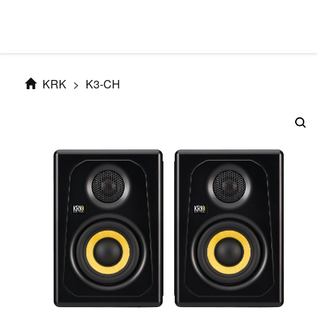
KRK
>
K3-CH