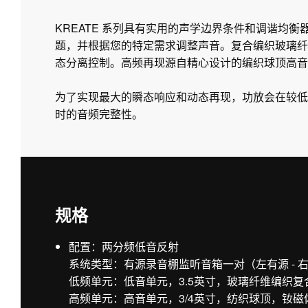
KREATE 系列具有实用的声学边界条件和调谐均
题，并根据您的特定需求调整声音。复合编织玻璃纤
态分离控制。高频再现源自精心设计的编织球顶高音单
为了实现最大的瞬态响应和动态再现，功放会在较低
时的音频完整性。
规格
配置：两分频低音反射
系统类型：有源录音棚监听音箱一对（左有源 - 
低频单元：低音单元，3.5英寸，玻璃纤维编织
高频单元：高音单元，3/4英寸，纺织球顶，钕磁