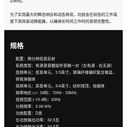
33kHz。
为了实现最大的瞬态响应和动态再现，功放会在较低的工作温
度下高效驱动换能器，以确保长时间工作时的音频完整性。
规格
配置：两分频低音反射
系统类型：有源录音棚监听音箱一对（左有源 - 右无源）
低频单元：低音单元，3.5英寸，玻璃纤维编织复合锥盆，
铁氧体磁体
高频单元：高音单元，3/4英寸，纺织球顶，钕磁体
频率响应 (+/- 3dB)：70Hz - 33kHz
低频范围 (-10 dB)：63Hz
分频频率：3.06 kHz
功放配置：D类
左功放输出功率：32.5瓦
右功放输出功率：32.5瓦