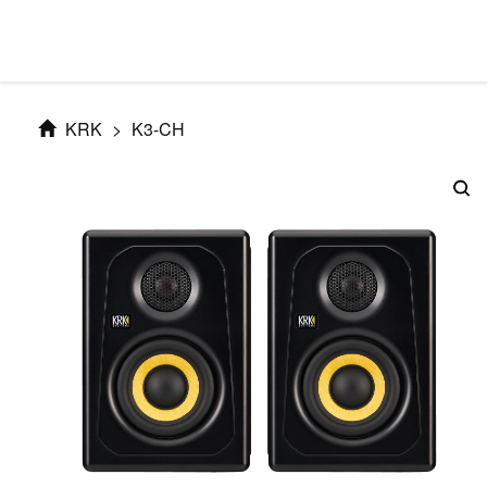
KRK
>
K3-CH