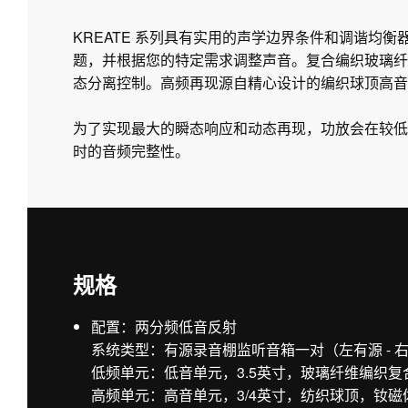
KREATE 系列具有实用的声学边界条件和调谐均
题，并根据您的特定需求调整声音。复合编织玻璃纤
态分离控制。高频再现源自精心设计的编织球顶高音单
为了实现最大的瞬态响应和动态再现，功放会在较低
时的音频完整性。
规格
配置：两分频低音反射
系统类型：有源录音棚监听音箱一对（左有源 - 
低频单元：低音单元，3.5英寸，玻璃纤维编织
高频单元：高音单元，3/4英寸，纺织球顶，钕磁