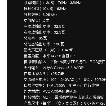
频率响应 (+/- 3dB)：70Hz - 33kHz
低频范围 (-10 dB)：63Hz
分频频率：3.06 kHz
功放配置：D类
左功放输出功率：32.5瓦
右功放输出功率：32.5瓦
总功率：65瓦
总动态输出功率：130瓦
最大声压级（一对）：104 dB
覆盖角度：水平147° x 垂直70°
模拟音频输入：平衡1/4英寸TRS接口、RCA接口
无线输入：蓝牙® Classic 5.3 A2DP
信噪比 (SNR)：>95.7dB
交流输入电压：100 – 240VAC (+/- 10%)，50/60
保险丝类型：T4AL/250V - 用户不可自行维护
外壳材质：PVC乙烯基包裹MDF
挡板材质：MDF，带增强型耐冲击聚苯乙烯面板
产品尺寸（每个）（高 x 宽 x 深）：8.07英寸 (205毫米)