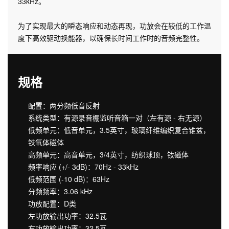
33kHz。
为了实现最大的瞬态响应和动态再现，功放会在较低的工作温
度下高效驱动换能器，以确保长时间工作时的音频完整性。
规格
配置：两分频低音反射
系统类型：有源录音棚监听音箱一对（左有源 - 右无源）
低频单元：低音单元，3.5英寸，玻璃纤维编织复合锥盆，
铁氧体磁体
高频单元：高音单元，3/4英寸，纺织球顶，钕磁体
频率响应 (+/- 3dB)：70Hz - 33kHz
低频范围 (-10 dB)：63Hz
分频频率：3.06 kHz
功放配置：D类
左功放输出功率：32.5瓦
右功放输出功率：32.5瓦