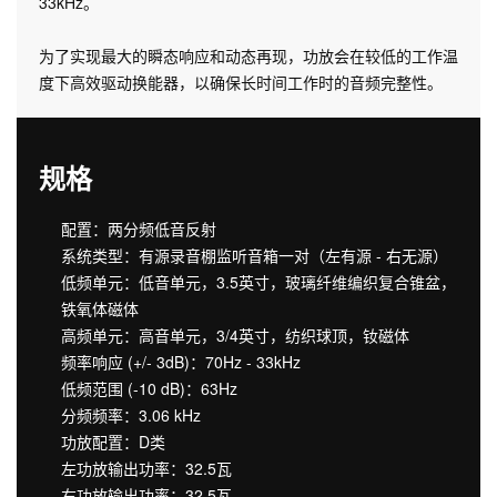
33kHz。
为了实现最大的瞬态响应和动态再现，功放会在较低的工作温
度下高效驱动换能器，以确保长时间工作时的音频完整性。
规格
配置：两分频低音反射
系统类型：有源录音棚监听音箱一对（左有源 - 右无源）
低频单元：低音单元，3.5英寸，玻璃纤维编织复合锥盆，
铁氧体磁体
高频单元：高音单元，3/4英寸，纺织球顶，钕磁体
频率响应 (+/- 3dB)：70Hz - 33kHz
低频范围 (-10 dB)：63Hz
分频频率：3.06 kHz
功放配置：D类
左功放输出功率：32.5瓦
右功放输出功率：32.5瓦