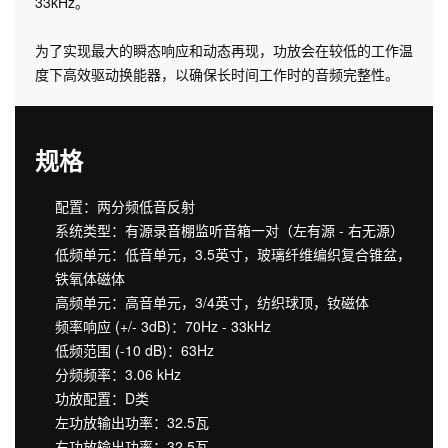
33kHz。
为了实现最大的瞬态响应和动态再现，功放会在较低的工作温
度下高效驱动换能器，以确保长时间工作时的音频完整性。
规格
配置：两分频低音反射
系统类型：有源录音棚监听音箱一对（左有源 - 右无源）
低频单元：低音单元，3.5英寸，玻璃纤维编织复合锥盆，
铁氧体磁体
高频单元：高音单元，3/4英寸，纺织球顶，钕磁体
频率响应 (+/- 3dB)：70Hz - 33kHz
低频范围 (-10 dB)：63Hz
分频频率：3.06 kHz
功放配置：D类
左功放输出功率：32.5瓦
右功放输出功率：32.5瓦