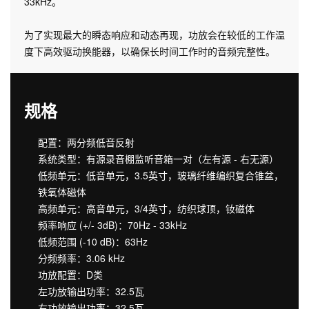
33kHz。
为了实现最大的瞬态响应和动态再现，功放会在较低的工作温
度下高效驱动换能器，以确保长时间工作时的音频完整性。
规格
配置：两分频低音反射
系统类型：有源录音棚监听音箱一对（左有源 - 右无源）
低频单元：低音单元，3.5英寸，玻璃纤维编织复合锥盆，
铁氧体磁体
高频单元：高音单元，3/4英寸，纺织球顶，钕磁体
频率响应 (+/- 3dB)：70Hz - 33kHz
低频范围 (-10 dB)：63Hz
分频频率：3.06 kHz
功放配置：D类
左功放输出功率：32.5瓦
右功放输出功率：32.5瓦