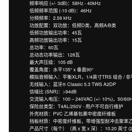
频率响应 (+/- 3dB)：58Hz - 40kHz
低频频率范围 (-10 dB)：46Hz
分频频率：2.56 kHz
功放配置：双功放：低频D类，高频A/B类
低频功放输出功率：45瓦
高频功放输出功率：15瓦
总功率：60瓦
总动态功率输出：128瓦
最大声压级：105 dB
覆盖角度：水平135° x 垂直90°
模拟音频输入：平衡XLR，1/4英寸TRS 组合 / 非
无线输入：蓝牙® Classic 5.3 TWS A2DP
信噪比 (SNR)：>94dB
交流输入电压：100 – 240VAC (+/- 10%)，50/60
保险丝类型：T4AL/250V - 用户不可自行维护
外壳材质：PVC 乙烯基包裹中密度纤维板
挡板材质：中密度纤维板，带增强型耐冲击聚苯
产品尺寸（每个）（高 x 宽 x 深）：10.20 英寸 (259 毫