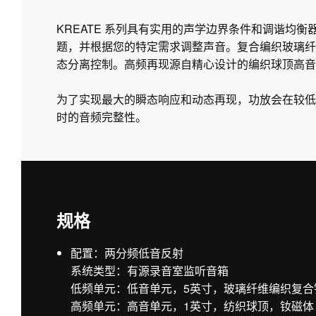
KREATE 系列具有实用的声学边界条件和调谐均
题，并根据您的特定需求调整声音。复合编织玻璃纤
态分离控制。高频再现源自精心设计的编织球顶高音单
为了实现最大的瞬态响应和动态再现，功放会在较低
时的音频完整性。
规格
配置：两分频低音反射
系统类型：有源录音室监听音箱
低频单元：低音单元，5英寸，玻璃纤维编织复合
高频单元：高音单元，1英寸，纺织球顶，钕磁体