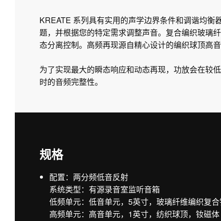
KREATE 系列具有实用的声学边界条件和调谐均
题，并根据您的特定需求调整声音。复合编织玻璃纤
态分离控制。高频再现源自精心设计的编织球顶高音单
为了实现最大的瞬态响应和动态再现，功放会在较低
时的音频完整性。
规格
配置：两分频低音反射
系统类型：有源录音室监听音箱
低频单元：低音单元，5英寸，玻璃纤维编织复合
高频单元：高音单元，1英寸，纺织球顶，钕磁体