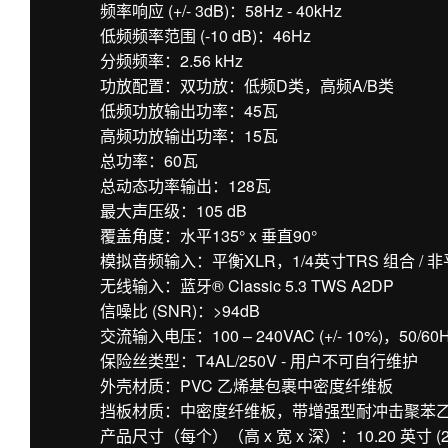
频率响应 (+/- 3dB)：58Hz - 40kHz
低频频率范围 (-10 dB)：46Hz
分频频率：2.56 kHz
功放配置：双功放：低频D类，高频A/B类
低频功放输出功率：45瓦
高频功放输出功率：15瓦
总功率：60瓦
总动态功率输出：128瓦
最大声压级：105 dB
覆盖角度：水平135° x 垂直90°
模拟音频输入：平衡XLR，1/4英寸TRS 组合 / 非
无线输入：蓝牙® Classic 5.3 TWS A2DP
信噪比 (SNR)：>94dB
交流输入电压：100 – 240VAC (+/- 10%)，50/60
保险丝类型：T4AL/250V - 用户不可自行维护
外壳材质：PVC 乙烯基包裹中密度纤维板
挡板材质：中密度纤维板，带增强型耐冲击聚苯
产品尺寸（每个）（高 x 宽 x 深）：10.20 英寸 (259 毫