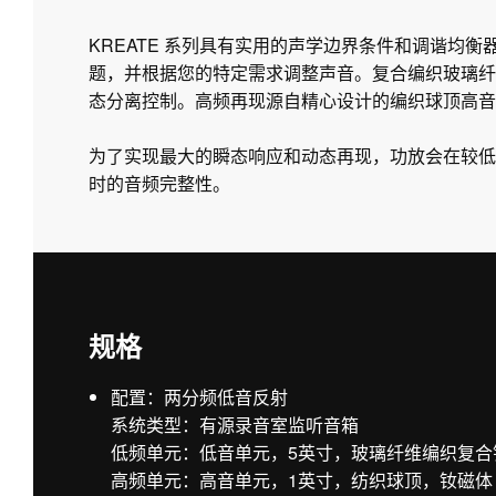
KREATE 系列具有实用的声学边界条件和调谐均
题，并根据您的特定需求调整声音。复合编织玻璃纤
态分离控制。高频再现源自精心设计的编织球顶高音单
为了实现最大的瞬态响应和动态再现，功放会在较低
时的音频完整性。
规格
配置：两分频低音反射
系统类型：有源录音室监听音箱
低频单元：低音单元，5英寸，玻璃纤维编织复合
高频单元：高音单元，1英寸，纺织球顶，钕磁体