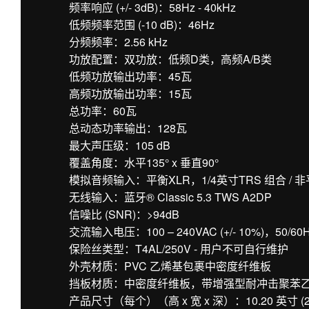
频率响应 (+/- 3dB)：58Hz - 40kHz
低频频率范围 (-10 dB)：46Hz
分频频率：2.56 kHz
功放配置：双功放：低频D类，高频A/B类
低频功放输出功率：45瓦
高频功放输出功率：15瓦
总功率：60瓦
总动态功率输出：128瓦
最大声压级：105 dB
覆盖角度：水平135° x 垂直90°
模拟音频输入：平衡XLR，1/4英寸TRS 组合 / 非
无线输入：蓝牙® Classic 5.3 TWS A2DP
信噪比 (SNR)：>94dB
交流输入电压：100 – 240VAC (+/- 10%)，50/60
保险丝类型：T4AL/250V - 用户不可自行维护
外壳材质：PVC 乙烯基包裹中密度纤维板
挡板材质：中密度纤维板，带增强型耐冲击聚苯
产品尺寸（每个）（高 x 宽 x 深）：10.20 英寸 (259 毫