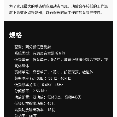
为了实现最大的瞬态响应和动态再现，功放会在较低的工作温
度下高效驱动换能器，以确保长时间工作时的音频完整性。
规格
配置：两分频低音反射
系统类型：有源录音室监听音箱
低频单元：低音单元，5英寸，玻璃纤维编织复合锥盆，铁
氧体磁体
高频单元：高音单元，1英寸，纺织球顶，钕磁体
频率响应 (+/- 3dB)：58Hz - 40kHz
低频频率范围 (-10 dB)：46Hz
分频频率：2.56 kHz
功放配置：双功放：低频D类，高频A/B类
低频功放输出功率：45瓦
高频功放输出功率：15瓦
总功率：60瓦