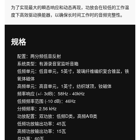
为了实现最大的瞬态响应和动态再现，功放会在较低的工作温
度下高效驱动换能器，以确保长时间工作时的音频完整性。
规格
配置：两分频低音反射
系统类型：有源录音室监听音箱
低频单元：低音单元，5英寸，玻璃纤维编织复合锥盆，铁
氧体磁体
高频单元：高音单元，1英寸，纺织球顶，钕磁体
频率响应 (+/- 3dB)：58Hz - 40kHz
低频频率范围 (-10 dB)：46Hz
分频频率：2.56 kHz
功放配置：双功放：低频D类，高频A/B类
低频功放输出功率：45瓦
高频功放输出功率：15瓦
总功率：60瓦