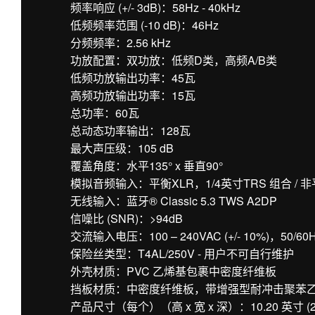
频率响应 (+/- 3dB)：58Hz - 40kHz
低频频率范围 (-10 dB)：46Hz
分频频率：2.56 kHz
功放配置：双功放：低频D类，高频A/B类
低频功放输出功率：45瓦
高频功放输出功率：15瓦
总功率：60瓦
总动态功率输出：128瓦
最大声压级：105 dB
覆盖角度：水平135° x 垂直90°
模拟音频输入：平衡XLR，1/4英寸TRS 组合 / 非
无线输入：蓝牙® Classic 5.3 TWS A2DP
信噪比 (SNR)：>94dB
交流输入电压：100 – 240VAC (+/- 10%)，50/60
保险丝类型：T4AL/250V - 用户不可自行维护
外壳材质：PVC 乙烯基包裹中密度纤维板
挡板材质：中密度纤维板，带增强型耐冲击聚苯
产品尺寸（每个）（高 x 宽 x 深）：10.20 英寸 (259 毫