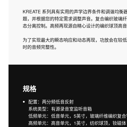
KREATE 系列具有实用的声学边界条件和调谐均
题，并根据您的特定需求调整声音。复合编织玻璃纤
态分离控制。高频再现源自精心设计的编织球顶高音单
为了实现最大的瞬态响应和动态再现，功放会在较低
时的音频完整性。
规格
配置：两分频低音反射
系统类型：有源录音室监听音箱
低频单元：低音单元，5英寸，玻璃纤维编织复合
高频单元：高音单元，1英寸，纺织球顶，钕磁体