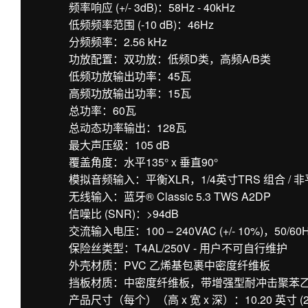
频率响应 (+/- 3dB)：58Hz - 40kHz
低频频率范围 (-10 dB)：46Hz
分频频率：2.56 kHz
功放配置：双功放：低频D类，高频A/B类
低频功放输出功率：45瓦
高频功放输出功率：15瓦
总功率：60瓦
总动态功率输出：128瓦
最大声压级：105 dB
覆盖角度：水平135° x 垂直90°
模拟音频输入：平衡XLR，1/4英寸TRS 组合 / 非
无线输入：蓝牙® Classic 5.3 TWS A2DP
信噪比 (SNR)：>94dB
交流输入电压：100 – 240VAC (+/- 10%)，50/60
保险丝类型：T4AL/250V - 用户不可自行维护
外壳材质：PVC 乙烯基包裹中密度纤维板
挡板材质：中密度纤维板，带增强型耐冲击聚苯
产品尺寸（每个）（高 x 宽 x 深）：10.20 英寸 (259 毫