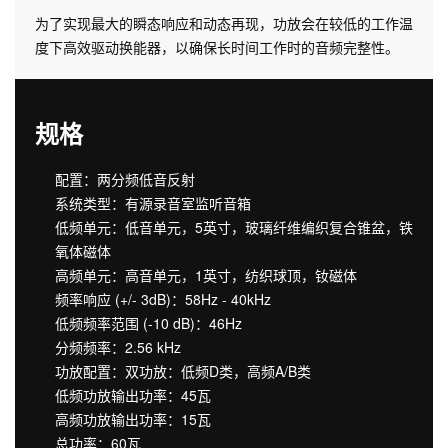
为了实现最大的瞬态响应和动态再现，功放会在较低的工作温
度下高效驱动换能器，以确保长时间工作时的音频完整性。
规格
配置：两分频低音反射
系统类型：有源录音室监听音箱
低频单元：低音单元，5英寸，玻璃纤维编织复合锥盆，铁
氧体磁体
高频单元：高音单元，1英寸，纺织球顶，钕磁体
频率响应 (+/- 3dB)：58Hz - 40kHz
低频频率范围 (-10 dB)：46Hz
分频频率：2.56 kHz
功放配置：双功放：低频D类，高频A/B类
低频功放输出功率：45瓦
高频功放输出功率：15瓦
总功率：60瓦