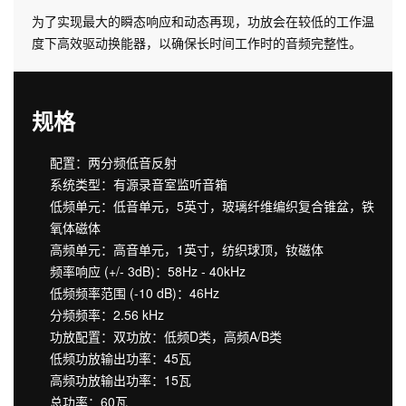
为了实现最大的瞬态响应和动态再现，功放会在较低的工作温
度下高效驱动换能器，以确保长时间工作时的音频完整性。
规格
配置：两分频低音反射
系统类型：有源录音室监听音箱
低频单元：低音单元，5英寸，玻璃纤维编织复合锥盆，铁
氧体磁体
高频单元：高音单元，1英寸，纺织球顶，钕磁体
频率响应 (+/- 3dB)：58Hz - 40kHz
低频频率范围 (-10 dB)：46Hz
分频频率：2.56 kHz
功放配置：双功放：低频D类，高频A/B类
低频功放输出功率：45瓦
高频功放输出功率：15瓦
总功率：60瓦