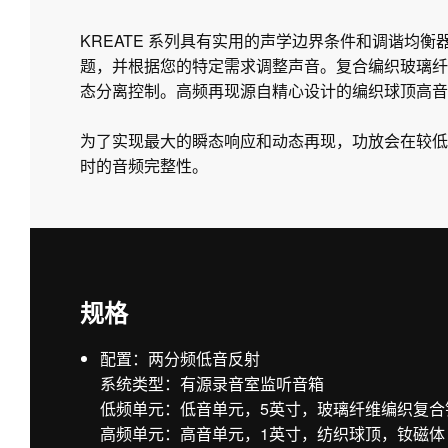
KREATE 系列具有实用的声学边界条件和调谐均
题，并根据您的特定需求调整声音。复合编织玻璃纤
态分离控制。高频再现源自精心设计的编织球顶高音单
为了实现最大的瞬态响应和动态再现，功放会在较低
时的音频完整性。
规格
配置：两分频低音反射
系统类型：有源录音室监听音箱
低频单元：低音单元，5英寸，玻璃纤维编织复合
高频单元：高音单元，1英寸，纺织球顶，钕磁体