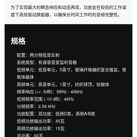
为了实现最大的瞬态响应和动态再现，功放会在较低的工作温
度下高效驱动换能器，以确保长时间工作时的音频完整性。
规格
配置：两分频低音反射
系统类型：有源录音室监听音箱
低频单元：低音单元，5英寸，玻璃纤维编织复合锥盆，铁
氧体磁体
高频单元：高音单元，1英寸，纺织球顶，钕磁体
频率响应 (+/- 3dB)：58Hz - 40kHz
低频频率范围 (-10 dB)：46Hz
分频频率：2.56 kHz
功放配置：双功放：低频D类，高频A/B类
低频功放输出功率：45瓦
高频功放输出功率：15瓦
总功率：60瓦