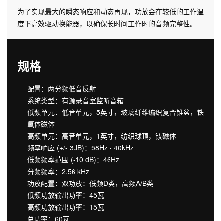
为了实现最大的瞬态响应和动态再现，功放会在较低的工作温
度下高效驱动换能器，以确保长时间工作时的音频完整性。
规格
配置：两分频低音反射
系统类型：有源录音室监听音箱
低频单元：低音单元，5英寸，玻璃纤维编织复合锥盆，铁
氧体磁体
高频单元：高音单元，1英寸，纺织球顶，钕磁体
频率响应 (+/- 3dB)：58Hz - 40kHz
低频频率范围 (-10 dB)：46Hz
分频频率：2.56 kHz
功放配置：双功放：低频D类，高频A/B类
低频功放输出功率：45瓦
高频功放输出功率：15瓦
总功率：60瓦