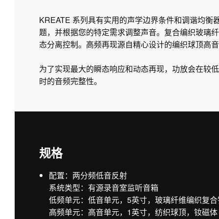
KREATE 系列具有实用的声学边界条件和调谐均
题，并根据您的特定需求调整声音。复合编织玻璃纤
态分离控制。高频再现源自精心设计的编织球顶高音单
为了实现最大的瞬态响应和动态再现，功放会在较低
时的音频完整性。
规格
配置：两分频低音反射
系统类型：有源录音室监听音箱
低频单元：低音单元，5英寸，玻璃纤维编织复合
高频单元：高音单元，1英寸，纺织球顶，钕磁体