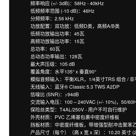
频率响应 (+/- 3dB)：58Hz - 40kHz
低频频率范围 (-10 dB)：46Hz
分频频率：2.56 kHz
功放配置：双功放：低频D类，高频A/B类
低频功放输出功率：45瓦
高频功放输出功率：15瓦
总功率：60瓦
总动态功率输出：128瓦
最大声压级：105 dB
覆盖角度：水平135° x 垂直90°
模拟音频输入：平衡XLR，1/4英寸TRS 组合 / 非
无线输入：蓝牙® Classic 5.3 TWS A2DP
信噪比 (SNR)：>94dB
交流输入电压：100 – 240VAC (+/- 10%)，50/60
保险丝类型：T4AL/250V - 用户不可自行维护
外壳材质：PVC 乙烯基包裹中密度纤维板
挡板材质：中密度纤维板，带增强型耐冲击聚苯
产品尺寸（每个）（高 x 宽 x 深）：10.20 英寸 (259 毫