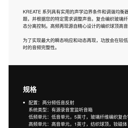
KREATE 系列具有实用的声学边界条件和调谐均
题，并根据您的特定需求调整声音。复合编织玻璃纤
态分离控制。高频再现源自精心设计的编织球顶高音单
为了实现最大的瞬态响应和动态再现，功放会在较低
时的音频完整性。
规格
配置：两分频低音反射
系统类型：有源录音室监听音箱
低频单元：低音单元，5英寸，玻璃纤维编织复合
高频单元：高音单元，1英寸，纺织球顶，钕磁体