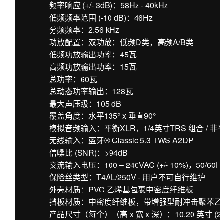
频率响应 (+/- 3dB)：58Hz - 40kHz
低频频率范围 (-10 dB)：46Hz
分频频率：2.56 kHz
功放配置：双功放：低频D类，高频A/B类
低频功放输出功率：45瓦
高频功放输出功率：15瓦
总功率：60瓦
总动态功率输出：128瓦
最大声压级：105 dB
覆盖角度：水平135° x 垂直90°
模拟音频输入：平衡XLR，1/4英寸TRS 组合 / 非
无线输入：蓝牙® Classic 5.3 TWS A2DP
信噪比 (SNR)：>94dB
交流输入电压：100 – 240VAC (+/- 10%)，50/60
保险丝类型：T4AL/250V - 用户不可自行维护
外壳材质：PVC 乙烯基包裹中密度纤维板
挡板材质：中密度纤维板，带增强型耐冲击聚苯
产品尺寸（每个）（高 x 宽 x 深）：10.20 英寸 (259 毫