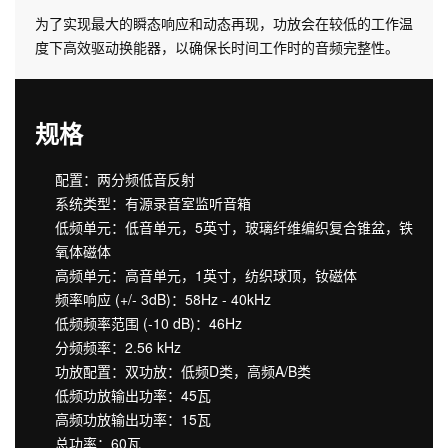
为了实现最大的瞬态响应和动态再现，功放会在较低的工作温
度下高效驱动换能器，以确保长时间工作时的音频完整性。
规格
配置：两分频低音反射
系统类型：有源录音室监听音箱
低频单元：低音单元，5英寸，玻璃纤维编织复合锥盆，铁
氧体磁体
高频单元：高音单元，1英寸，纺织球顶，钕磁体
频率响应 (+/- 3dB)：58Hz - 40kHz
低频频率范围 (-10 dB)：46Hz
分频频率：2.56 kHz
功放配置：双功放：低频D类，高频A/B类
低频功放输出功率：45瓦
高频功放输出功率：15瓦
总功率：60瓦