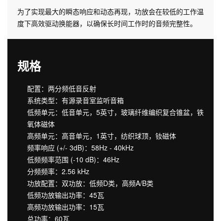
为了实现最大的瞬态响应和动态再现，功放会在较低的工作温
度下高效驱动换能器，以确保长时间工作时的音频完整性。
规格
配置：两分频低音反射
系统类型：有源录音室监听音箱
低频单元：低音单元，5英寸，玻璃纤维编织复合锥盆，铁
氧体磁体
高频单元：高音单元，1英寸，纺织球顶，钕磁体
频率响应 (+/- 3dB)：58Hz - 40kHz
低频频率范围 (-10 dB)：46Hz
分频频率：2.56 kHz
功放配置：双功放：低频D类，高频A/B类
低频功放输出功率：45瓦
高频功放输出功率：15瓦
总功率：60瓦