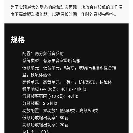
为了实现最大的瞬态响应和动态再现，功放会在较低的工作温
度下高效驱动换能器，以确保长时间工作时的音频完整性。
规格
配置：两分频低音反射
系统类型：有源录音室监听音箱
低频单元：低音单元，8英寸，玻璃纤维编织复合锥
盆，铁氧体磁体
高频单元：高音单元，1英寸，纺织球顶，钕磁体
频率响应 (+/- 3dB)：48Hz - 40kHz
低频频率范围 (-10 dB)：40Hz
分频频率：2.5 kHz
功放配置：双功放：低频D类，高频A/B类
低频功放输出功率：80瓦
高频功放输出功率：20瓦
总功率：100瓦