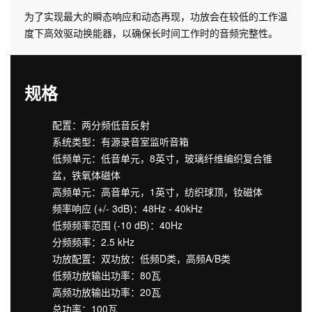
为了实现最大的瞬态响应和动态再现，功放会在较低的工作温
度下高效驱动换能器，以确保长时间工作时的音频完整性。
规格
配置：两分频低音反射
系统类型：有源录音室监听音箱
低频单元：低音单元，8英寸，玻璃纤维编织复合锥
盆，铁氧体磁体
高频单元：高音单元，1英寸，纺织球顶，钕磁体
频率响应 (+/- 3dB)：48Hz - 40kHz
低频频率范围 (-10 dB)：40Hz
分频频率：2.5 kHz
功放配置：双功放：低频D类，高频A/B类
低频功放输出功率：80瓦
高频功放输出功率：20瓦
总功率：100瓦