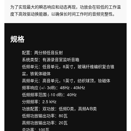
为了实现最大的瞬态响应和动态再现，功放会在较低的工作温
度下高效驱动换能器，以确保长时间工作时的音频完整性。
规格
配置：两分频低音反射
系统类型：有源录音室监听音箱
低频单元：低音单元，8英寸，玻璃纤维编织复合锥
盆，铁氧体磁体
高频单元：高音单元，1英寸，纺织球顶，钕磁体
频率响应 (+/- 3dB)：48Hz - 40kHz
低频频率范围 (-10 dB)：40Hz
分频频率：2.5 kHz
功放配置：双功放：低频D类，高频A/B类
低频功放输出功率：80瓦
高频功放输出功率：20瓦
总功率：100瓦