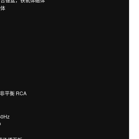
复合锥盆，铁氧体磁体
磁体
 非平衡 RCA
60Hz
护