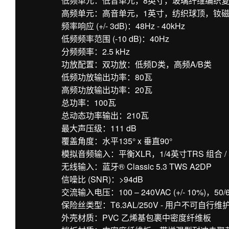
低频单元：低音单元，8英寸，玻璃纤维编织
高频单元：高音单元，1英寸，纺织球顶，钕
频率响应 (+/- 3dB)：48Hz - 40kHz
低频频率范围 (-10 dB)：40Hz
分频频率：2.5 kHz
功放配置：双功放：低频D类，高频A/B类
低频功放输出功率：80瓦
高频功放输出功率：20瓦
总功率：100瓦
总动态功率输出：210瓦
最大声压级：111 dB
覆盖角度：水平135° x 垂直90°
模拟音频输入：平衡XLR，1/4英寸TRS 组合 /
无线输入：蓝牙® Classic 5.3 TWS A2DP
信噪比 (SNR)：>94dB
交流输入电压：100 – 240VAC (+/- 10%)，50/
保险丝类型：T6.3AL/250V - 用户不可自行维
外壳材质：PVC 乙烯基包裹中密度纤维板