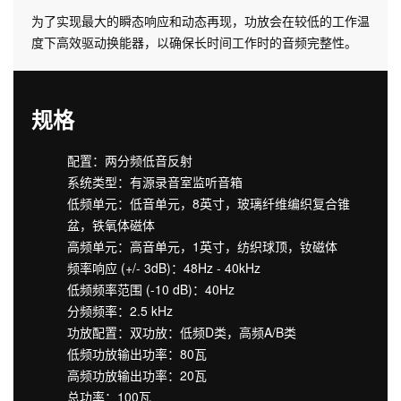
为了实现最大的瞬态响应和动态再现，功放会在较低的工作温
度下高效驱动换能器，以确保长时间工作时的音频完整性。
规格
配置：两分频低音反射
系统类型：有源录音室监听音箱
低频单元：低音单元，8英寸，玻璃纤维编织复合锥
盆，铁氧体磁体
高频单元：高音单元，1英寸，纺织球顶，钕磁体
频率响应 (+/- 3dB)：48Hz - 40kHz
低频频率范围 (-10 dB)：40Hz
分频频率：2.5 kHz
功放配置：双功放：低频D类，高频A/B类
低频功放输出功率：80瓦
高频功放输出功率：20瓦
总功率：100瓦