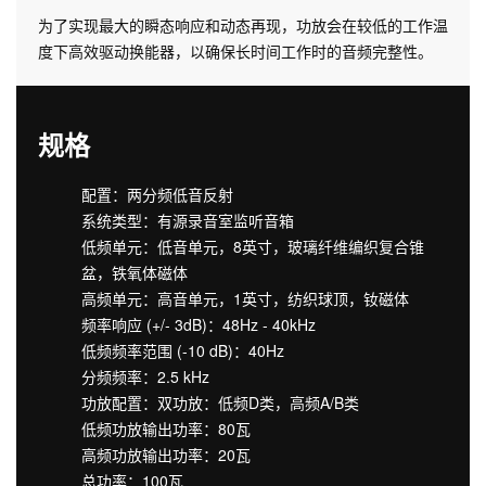
为了实现最大的瞬态响应和动态再现，功放会在较低的工作温
度下高效驱动换能器，以确保长时间工作时的音频完整性。
规格
配置：两分频低音反射
系统类型：有源录音室监听音箱
低频单元：低音单元，8英寸，玻璃纤维编织复合锥
盆，铁氧体磁体
高频单元：高音单元，1英寸，纺织球顶，钕磁体
频率响应 (+/- 3dB)：48Hz - 40kHz
低频频率范围 (-10 dB)：40Hz
分频频率：2.5 kHz
功放配置：双功放：低频D类，高频A/B类
低频功放输出功率：80瓦
高频功放输出功率：20瓦
总功率：100瓦