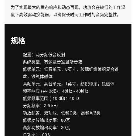
为了实现最大的瞬态响应和动态再现，功放会在较低的工作温
度下高效驱动换能器，以确保长时间工作时的音频完整性。
规格
配置：两分频低音反射
系统类型：有源录音室监听音箱
低频单元：低音单元，8英寸，玻璃纤维编织复合锥
盆，铁氧体磁体
高频单元：高音单元，1英寸，纺织球顶，钕磁体
频率响应 (+/- 3dB)：48Hz - 40kHz
低频频率范围 (-10 dB)：40Hz
分频频率：2.5 kHz
功放配置：双功放：低频D类，高频A/B类
低频功放输出功率：80瓦
高频功放输出功率：20瓦
总功率：100瓦